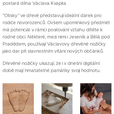
postará dílna Václava Kvapila.
"Otisky" ve dřevě představují ideální dárek pro
rodiče novorozenců. Ovšem upomínkový předmět
má potenciál v rámci posilování vztahu dítěte k
rodné obci. Některé, mezi nimi i Jeseník a Bělá pod
Pradědem, používají Václavovy dřevěné nožičky
jako dar při slavnostním vítání nových občánků.
Dřevěné nožičky ukazují, že i v dnešní digitální
14.07.2026
době mají hmatatelné památky svoji hodnotu.
JESENÍK |
Tituly
jsou
skvělé,
23.07.2026
ale
JESENÍK |
Lenka
největší
03.08.2026