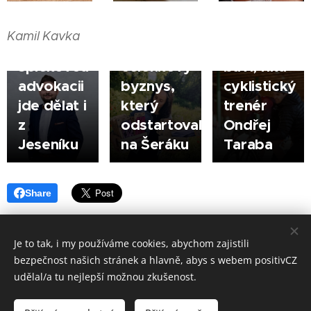
Kurečková
výhrou je,
JESENÍK |
Filip
buduje
když děti
Kamil Kavka
Novotný:
svůj
sport
špičkovou
čelenkový
baví, říká
advokacii
byznys,
cyklistický
jde dělat i
který
trenér
z
odstartovala
Ondřej
Jeseníku
na Šeráku
Taraba
Share
Je to tak, i my používáme cookies, abychom zajistili
bezpečnost našich stránek a hlavně, abys s webem positivCZ
Made in positivCZ © 2026. Všechna práva vyhrazena.
udělal/a tu nejlepší možnou zkušenost.
Provozuje: Kamil Kavka, Kalvodova 1405/3, 790 01 Jeseník, IČ: 699 98
833.