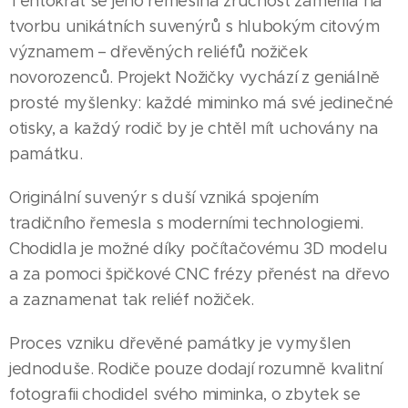
Tentokrát se jeho řemeslná zručnost zaměřila na
tvorbu unikátních suvenýrů s hlubokým citovým
významem – dřevěných reliéfů nožiček
novorozenců. Projekt Nožičky vychází z geniálně
prosté myšlenky: každé miminko má své jedinečné
otisky, a každý rodič by je chtěl mít uchovány na
památku.
Originální suvenýr s duší vzniká spojením
tradičního řemesla s moderními technologiemi.
Chodidla je možné díky počítačovému 3D modelu
a za pomoci špičkové CNC frézy přenést na dřevo
a zaznamenat tak reliéf nožiček.
Proces vzniku dřevěné památky je vymyšlen
jednoduše. Rodiče pouze dodají rozumně kvalitní
fotografii chodidel svého miminka, o zbytek se