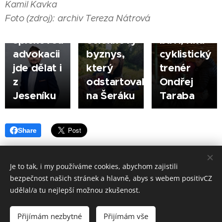
Kamil Kavka
Filip
buduje
když děti
Foto (zdroj): archiv Tereza Nátrová
Novotný:
svůj
sport
špičkovou
čelenkový
baví, říká
advokacii
byznys,
cyklistický
jde dělat i
který
trenér
z
odstartovala
Ondřej
Jeseníku
na Šeráku
Taraba
Share
Je to tak, i my používáme cookies, abychom zajistili
bezpečnost našich stránek a hlavně, abys s webem positivCZ
Made in positivCZ © 2026. Všechna práva vyhrazena.
udělal/a tu nejlepší možnou zkušenost.
Provozuje: Kamil Kavka, Kalvodova 1405/3, 790 01 Jeseník, IČ: 699 98
833.
Přijímám nezbytné
Přijímám vše
Cookies