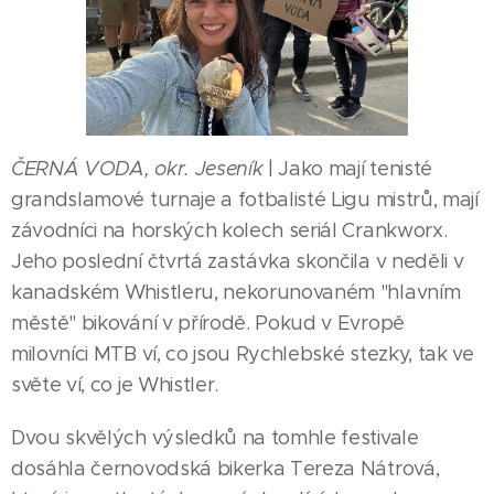
ČERNÁ VODA, okr. Jeseník
| Jako mají tenisté
grandslamové turnaje a fotbalisté Ligu mistrů, mají
závodníci na horských kolech seriál Crankworx.
Jeho poslední čtvrtá zastávka skončila v neděli v
kanadském Whistleru, nekorunovaném "hlavním
městě" bikování v přírodě. Pokud v Evropě
milovníci MTB ví, co jsou Rychlebské stezky, tak ve
světe ví, co je Whistler.
Dvou skvělých výsledků na tomhle festivale
dosáhla černovodská bikerka Tereza Nátrová,