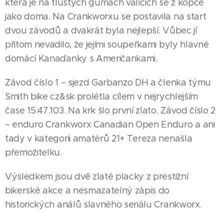
která je na tlustých gumách valících se z kopce
jako doma. Na Crankworxu se postavila na start
dvou závodů a dvakrát byla nejlepší. Vůbec jí
přitom nevadilo, že jejími soupeřkami byly hlavně
domácí Kanaďanky s Američankami.
Závod číslo 1 – sjezd Garbanzo DH a členka týmu
Smith bike cz&sk prolétla cílem v nejrychlejším
čase 15:47.103. Na krk šlo první zlato. Závod číslo 2
– enduro Crankworx Canadian Open Enduro a ani
14.07.2026
JESENÍK |
tady v kategorii amatérů 21+ Tereza nenašla
Tituly
přemožitelku.
jsou
Výsledkem jsou dvě zlaté placky z prestižní
skvělé,
23.07.2026
bikerské akce a nesmazatelný zápis do
ale
JESENÍK |
historických análů slavného seriálu Crankworx.
Lenka
největší
03.08.2026
Kurečková
výhrou je,
JESENÍK |