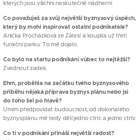
kterých jsou všichni neskutečně nádherní.
Co považuješ za svůj největší byznysový úspěch,
který by mohl inspirovat ostatní podnikatele?
Anička Procházková ze Zálesí si koupila už třetí
funkční parku. To mě dojalo.
Co bylo na startu podnikání vůbec to nejtěžší?
Zvednout zadek.
Ehm, proběhla na začátku tvého byznysového
příběhu nějaká příprava byznys plánu nebo jsi
do toho šel po hlavě?
Umím předpovídat budoucnost, od dokonalého
byznysplánu mě tedy dělí jedno ctrlc a jedno ctrlv.
Co ti v podnikání přináší největší radost?