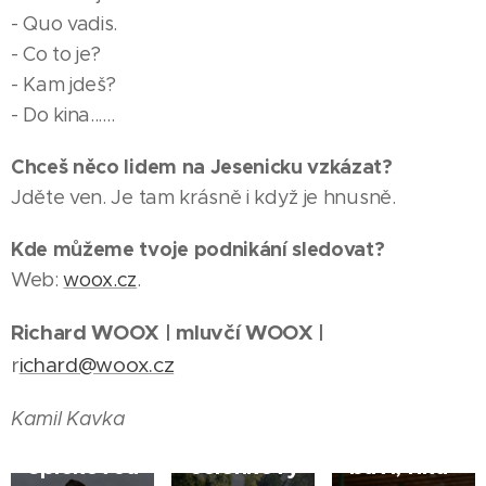
- Quo vadis.
- Co to je?
- Kam jdeš?
- Do kina......
14.07.2026
Chceš něco lidem na Jesenicku vzkázat?
JESENÍK |
Jděte ven. Je tam krásně i když je hnusně.
Tituly
Kde můžeme tvoje podnikání sledovat?
jsou
Web:
woox.cz
.
skvělé,
23.07.2026
ale
JESENÍK |
Richard WOOX | mluvčí WOOX |
Lenka
největší
03.08.2026
r
ichard@woox.cz
Kurečková
výhrou je,
JESENÍK |
Filip
buduje
když děti
Kamil Kavka
Novotný:
svůj
sport
špičkovou
čelenkový
baví, říká