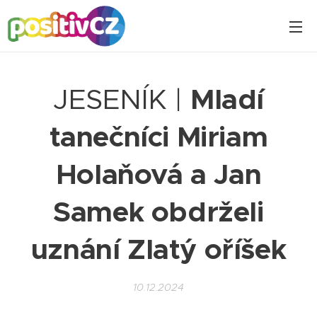
JESENÍK |
Mladí
tanečníci Miriam
Holaňová a Jan
Samek obdrželi
uznání Zlatý oříšek
10.12.2024