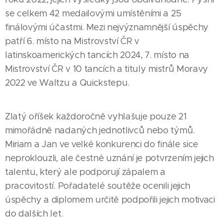
se celkem 42 medailovými umístěními a 25
finálovými účastmi. Mezi nejvýznamnější úspěchy
patří 6. místo na Mistrovství ČR v
latinskoamerických tancích 2024, 7. místo na
Mistrovství ČR v 10 tancích a tituly mistrů Moravy
2022 ve Waltzu a Quickstepu.
Zlatý oříšek každoročně vyhlašuje pouze 21
mimořádně nadaných jednotlivců nebo týmů.
14.07.2026
Miriam a Jan ve velké konkurenci do finále sice
JESENÍK |
neproklouzli, ale čestné uznání je potvrzením jejich
Tituly
talentu, který ale podporují zápalem a
jsou
pracovitostí. Pořadatelé soutěže ocenili jejich
skvělé,
23.07.2026
úspěchy a diplomem určitě podpořili jejich motivaci
ale
JESENÍK |
do dalších let.
Lenka
největší
03.08.2026