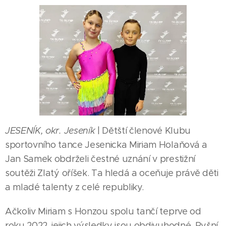
JESENÍK, okr. Jeseník
| Dětští členové Klubu
sportovního tance Jesenicka Miriam Holaňová a
Jan Samek obdrželi čestné uznání v prestižní
soutěži Zlatý oříšek. Ta hledá a oceňuje právě děti
a mladé talenty z celé republiky.
Ačkoliv Miriam s Honzou spolu tančí teprve od
roku 2022, jejich výsledky jsou obdivuhodné. Pyšní