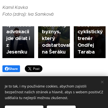
Kurečková
výhrou je,
JESENÍK |
Kamil Kavka
Filip
buduje
když děti
Foto (zdroj): Iva Samková
Novotný:
svůj
sport
špičkovou
čelenkový
baví, říká
advokacii
byznys,
cyklistický
jde dělat i
který
trenér
z
odstartovala
Ondřej
Jeseníku
na Šeráku
Taraba
Share
Je to tak, i my používáme cookies, abychom zajistili
bezpečnost našich stránek a hlavně, abys s webem positivCZ
Made in positivCZ © 2026. Všechna práva vyhrazena.
udělal/a tu nejlepší možnou zkušenost.
Provozuje: Kamil Kavka, Kalvodova 1405/3, 790 01 Jeseník, IČ: 699 98
833.