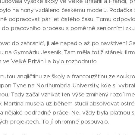
tudovala vysoké školy ve Velké Británii a Francii, p
bylo na hony vzdáleno českému modelu. Rodačka z 
ě odpracovat pár let čistého času. Tomu odpovídá 
t do pracovního procesu s poměrně seniorními zku
ovat do zahraničí, ji ale napadlo až po navštíven
ku na Gymnáziu Jeseník. Tam měla totiž stánek firma
ve Velké Británii a bylo rozhodnuto.
utou angličtinu ze školy a francouzštinu ze soukro
upon Tyne na Northumbria University, kde si vybra
nou. Tady začal vznikat ten výše zmíněný rozdíl m
y. Martina musela už během studií absolvovat ostré
 nějaké podřadné práce. Ne, vždy byla platnou s
ých projektech. To jí ohromně posouvalo.