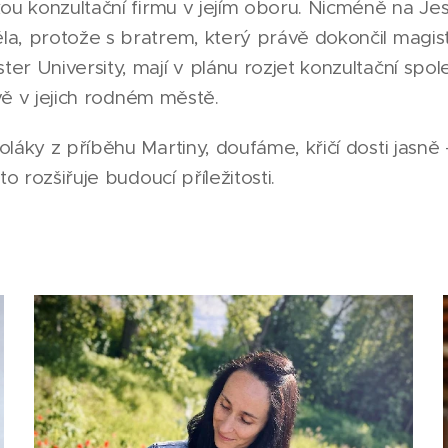
ou konzultační firmu v jejím oboru. Nicméně na Je
a, protože s bratrem, který právě dokončil magis
r University, mají v plánu rozjet konzultační spo
ávě v jejich rodném městě.
láky z příběhu Martiny, doufáme, křičí dosti jasně 
to rozšiřuje budoucí příležitosti.