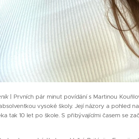
eník
| Prvních pár minut povídání s Martinou Kouři
absolventkou vysoké školy. Její názory a pohled na
ěka tak 10 let po škole. S přibývajícími časem se za