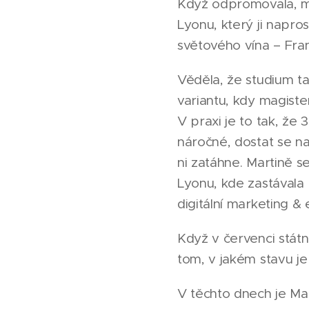
Když odpromovala, měl
Lyonu, který ji napro
světového vína – Fran
Věděla, že studium t
variantu, kdy magister
V praxi je to tak, že 
náročné, dostat se na 
ni zatáhne. Martině se
Lyonu, kde zastávala 
digitální marketing &
Když v červenci státni
tom, v jakém stavu je 
V těchto dnech je Ma