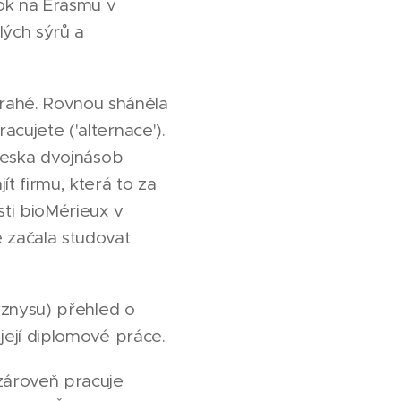
rok na Erasmu v
lých sýrů a
rahé. Rovnou sháněla
acujete ('alternace').
 Česka dvojnásob
ít firmu, která to za
sti bioMérieux v
ě začala studovat
byznysu) přehled o
 její diplomové práce.
 zároveň pracuje