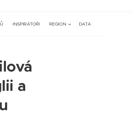
Ů
INSPIRÁTOŘI
REGION
DATA
ilová
ii a
mu