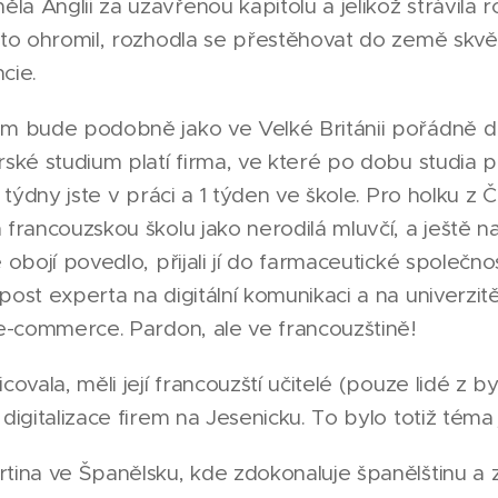
a Anglii za uzavřenou kapitolu a jelikož strávila 
sto ohromil, rozhodla se přestěhovat do země skvě
cie.
am bude podobně jako ve Velké Británii pořádně d
ské studium platí firma, ve které po dobu studia pr
3 týdny jste v práci a 1 týden ve škole. Pro holku z
francouzskou školu jako nerodilá mluvčí, a ještě naj
 obojí povedlo, přijali jí do farmaceutické společno
post experta na digitální komunikaci a na univerzit
 e-commerce. Pardon, ale ve francouzštině!
covala, měli její francouzští učitelé (pouze lidé z 
digitalizace firem na Jesenicku. To bylo totiž téma
rtina ve Španělsku, kde zdokonaluje španělštinu a