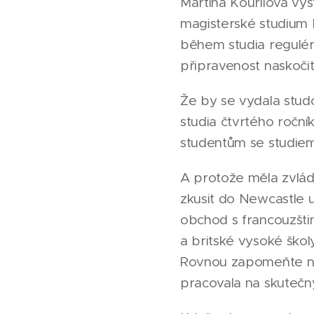
Martina Kouřilová vys
magisterské studium 
během studia regulérn
připravenost naskoči
Že by se vydala stud
studia čtvrtého roční
studentům se studiem 
A protože měla zvládn
zkusit do Newcastle 
obchod s francouzšti
a britské vysoké škol
Rovnou zapomeňte na
pracovala na skutečn