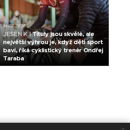
14.07.2026
Tituly jsou skvělé, ale
JESENÍK |
největší výhrou je, když děti sport
baví, říká cyklistický trenér Ondřej
Taraba