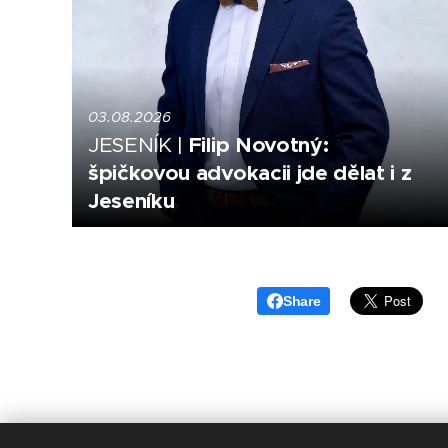
03.08.2026
Filip Novotný:
JESENÍK |
špičkovou advokacii jde dělat i z
Jeseníku
Share