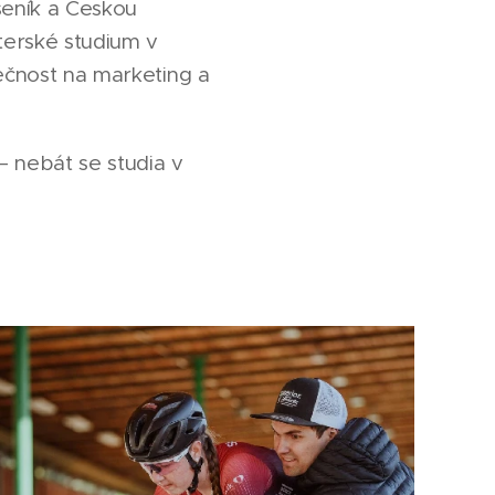
seník a Českou
terské studium v
lečnost na marketing a
– nebát se studia v