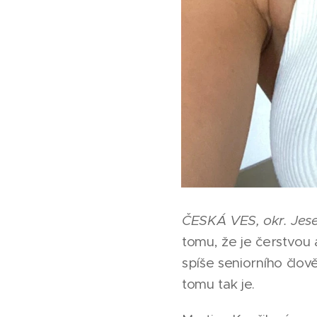
ČESKÁ VES, okr. Jes
tomu, že je čerstvou 
spíše seniorního člov
tomu tak je.