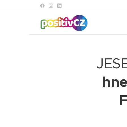
JESE
hne
F