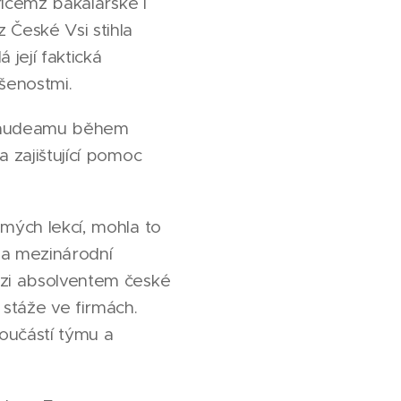
řičemž bakalářské i
České Vsi stihla
její faktická
šenostmi.
í Gaudeamu během
 zajištující pomoc
mých lekcí, mohla to
la mezinárodní
ezi absolventem české
 stáže ve firmách.
oučástí týmu a