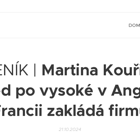
DOM
Martina Kouř
NÍK |
d po vysoké v Angl
rancii zakládá fir
21.10.2024