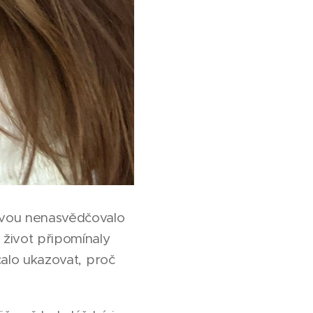
lovou nenasvědčovalo
 život připomínaly
čalo ukazovat, proč