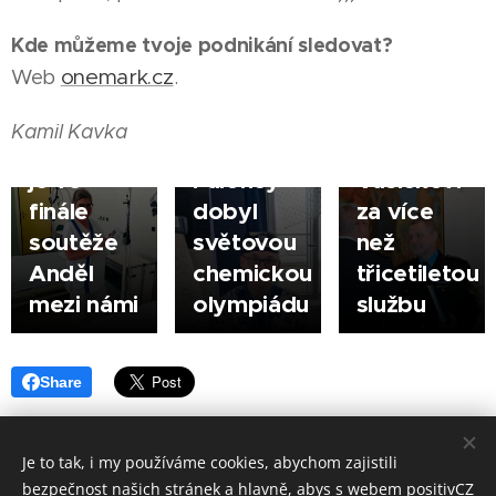
poděkovalo
ŠUMPERK
07.08.2026
Kde můžeme tvoje podnikání sledovat?
Zlatý
řediteli
VYŠKOV
|
onemark.cz
Web
.
Sestřička
hoch ze
městské
|
Jarmila
Šumperka
policie
Kamil Kavka
Korčáková
- Jan
Jindřichu
je ve
Paloncý
Vašíčkovi
finále
dobyl
za více
soutěže
světovou
než
Anděl
chemickou
třicetiletou
mezi námi
olympiádu
službu
Share
Je to tak, i my používáme cookies, abychom zajistili
bezpečnost našich stránek a hlavně, abys s webem positivCZ