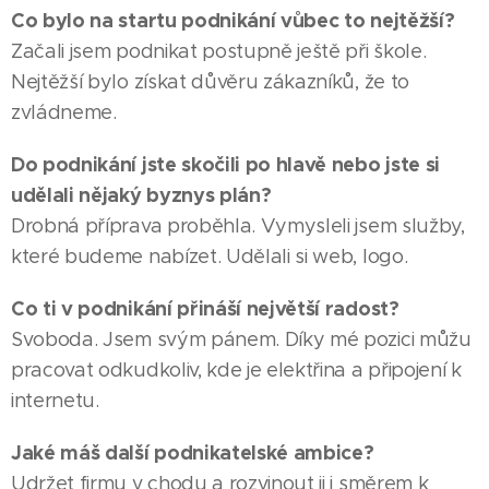
Co bylo na startu podnikání vůbec to nejtěžší?
Začali jsem podnikat postupně ještě při škole.
Nejtěžší bylo získat důvěru zákazníků, že to
zvládneme.
Do podnikání jste skočili po hlavě nebo jste si
udělali nějaký byznys plán?
Drobná příprava proběhla. Vymysleli jsem služby,
které budeme nabízet. Udělali si web, logo.
Co ti v podnikání přináší největší radost?
Svoboda. Jsem svým pánem. Díky mé pozici můžu
pracovat odkudkoliv, kde je elektřina a připojení k
internetu.
Jaké máš další podnikatelské ambice?
Udržet firmu v chodu a rozvinout ji i směrem k