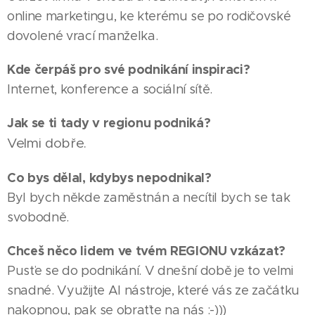
online marketingu, ke kterému se po rodičovské
dovolené vrací manželka.
Kde čerpáš pro své podnikání inspiraci?
Internet, konference a sociální sítě.
Jak se ti tady v regionu podniká?
Velmi dobře.
Co bys dělal, kdybys nepodnikal?
Byl bych někde zaměstnán a necítil bych se tak
svobodně.
Chceš něco lidem ve tvém REGIONU vzkázat?
Pusťe se do podnikání. V dnešní době je to velmi
03.08.2026
HODONÍN
snadné. Využijte AI nástroje, které vás ze začátku
Město
|
nakopnou, pak se obraťte na nás :-)))
05.08.2026