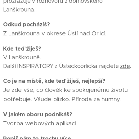
prozrazuje v rozhovoru z domovského
Lanškrouna.
Odkud pocházíš?
Z Lanškrouna v okrese Ústí nad Orlicí.
Kde teď žiješ?
V Lanškrouně.
Další INSPIRÁTORY z Ústeckoorlicka najdete
zde
.
Co je na místě, kde teď žiješ, nejlepší?
Je zde vše, co člověk ke spokojenému životu
potřebuje. Všude blízko. Příroda za humny.
V jakém oboru podnikáš?
Tvorba webových aplikací.
Popiš nám to trochu více.