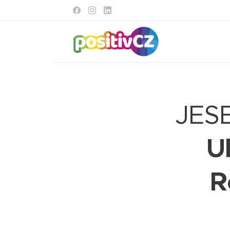
JESE
U
R