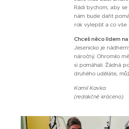
Rádi bychom, aby se 
nám bude dařit pomáh
rok vylepšit a co vše 
Chceš něco lidem na
Jesenicko je nádhern
náročný. Ohromilo mě,
si pomáhali. Žádná po
druhého uděláte, můž
Kamil Kavka
(redakčně kráceno)