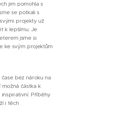
ych jim pomohla s
sme se potkali s
svými projekty už
t k lepšímu. Je
eterem jsme si
ve ke svým projektům
m čase bez nároku na
í možná částka k
nspirativní. Příběhy
í i těch