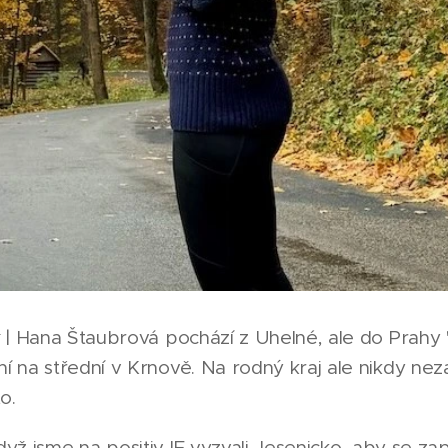
k
| Hana Štaubrová pochází z Uhelné, ale do Prahy "
 na střední v Krnově. Na rodný kraj ale nikdy neza
o.
, když jsme na positivJE vyzvali Jesenicko, aby se z