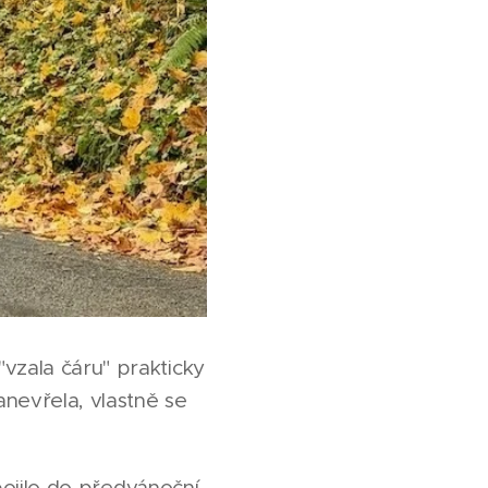
vzala čáru" prakticky
nevřela, vlastně se
apojilo do předvánoční