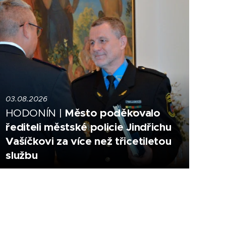
03.08.2026
Město poděkovalo
HODONÍN |
řediteli městské policie Jindřichu
Vašíčkovi za více než třicetiletou
službu