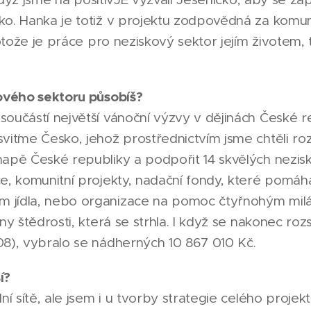
ko. Hanka je totiž v projektu zodpovědná za komun
rotože je práce pro neziskový sektor jejím životem, 
kového sektoru působíš?
součástí největší vánoční výzvy v dějinách České r
viťme Česko, jehož prostřednictvím jsme chtěli roz
mapě České republiky a podpořit 14 skvělých nezisk
e, komunitní projekty, nadační fondy, které pomáha
 jídla, nebo organizace na pomoc čtyřnohým mil
ny štědrosti, která se strhla. I když se nakonec rozs
08), vybralo se nádherných 10 867 010 Kč.
í?
ní sítě, ale jsem i u tvorby strategie celého projek