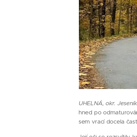
UHELNÁ, okr. Jesení
hned po odmaturování
sem vrací docela čast
Její oči se rozsvítily