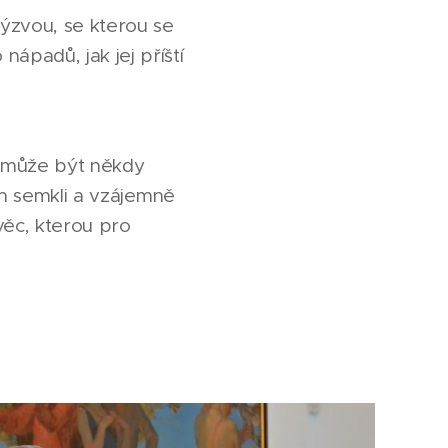
ýzvou, se kterou se
padů, jak jej příští
m může být někdy
ch semkli a vzájemně
věc, kterou pro