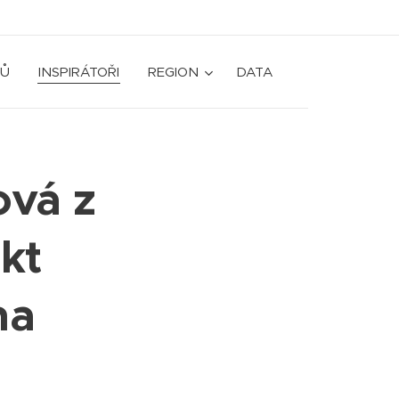
Ů
INSPIRÁTOŘI
REGION
DATA
ová z
kt
na