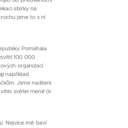
ikaci sbírky na
trochu jsme to s ní
epubliky. Pomáhala
svítit 100 000
ových organizací.
jí například
áčkům. Jsme nadšeni
vítilo světel méně (k
tu. Nejvíce mě baví