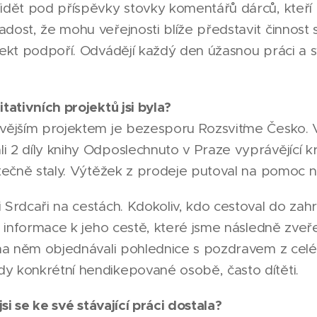
idět pod příspěvky stovky komentářů dárců, kteří př
dost, že mohu veřejnosti blíže představit činnost
jekt podpoří. Odvádějí každý den úžasnou práci a s
tativních projektů jsi byla?
avějším projektem je bezesporu Rozsviťme Česko. V
i 2 díly knihy Odposlechnuto v Praze vyprávějící 
kutečně staly. Výtěžek z prodeje putoval na pomoc
 Srdcaři na cestách. Kdokoliv, kdo cestoval do zahr
at informace k jeho cestě, které jsme následně zveře
k na něm objednávali pohlednice s pozdravem z cel
y konkrétní hendikepované osobě, často dítěti.
jsi se ke své stávající práci dostala?