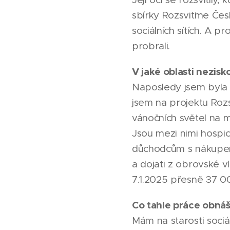
sbírky Rozsviťme Čes
sociálních sítích. A p
probrali.
V jaké oblasti nezis
Naposledy jsem byla 
jsem na projektu Rozs
vánočních světel na 
Jsou mezi nimi hospic
důchodcům s nákupem
a dojati z obrovské vl
7.1.2025 přesně 37 0
Co tahle práce obnáš
Mám na starosti sociál