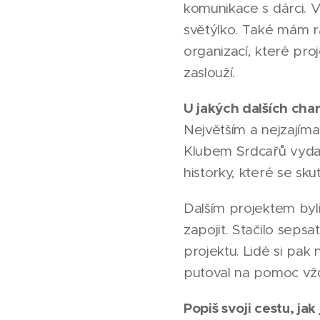
komunikace s dárci. V
světýlko. Také mám ra
organizací, které pro
zaslouží.
U jakých dalších chari
Největším a nejzajím
Klubem Srdcařů vydal
historky, které se s
Dalším projektem byli
zapojit. Stačilo seps
projektu. Lidé si pa
putoval na pomoc vžd
Popiš svoji cestu, jak 