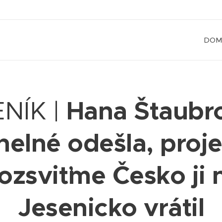
DOM
Hana Štaubr
NÍK |
helné odešla, proje
ozsviťme Česko ji 
Jesenicko vrátil