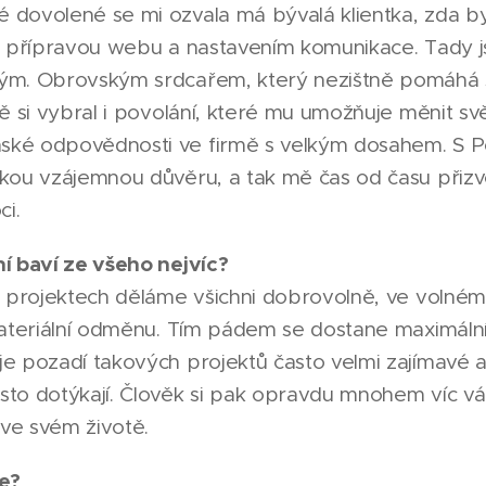
dovolené se mi ozvala má bývalá klientka, zda b
, přípravou webu a nastavením komunikace. Tady j
ým. Obrovským srdcařem, který nezištně pomáhá 
ě si vybral i povolání, které mu umožňuje měnit svě
ké odpovědnosti ve firmě s velkým dosahem. S P
kou vzájemnou důvěru, a tak mě čas od času přiz
i.
í baví ze všeho nejvíc?
a projektech děláme všichni dobrovolně, ve volné
materiální odměnu. Tím pádem se dostane maximáln
 pozadí takových projektů často velmi zajímavé a i
to dotýkají. Člověk si pak opravdu mnohem víc váž
 ve svém životě.
e?