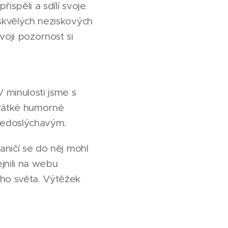
ispěli a sdílí svoje
 skvělých neziskových
voji pozornost si
 minulosti jsme s
krátké humorné
 nedoslýchavým.
aničí se do něj mohl
jnili na webu
ého světa. Výtěžek