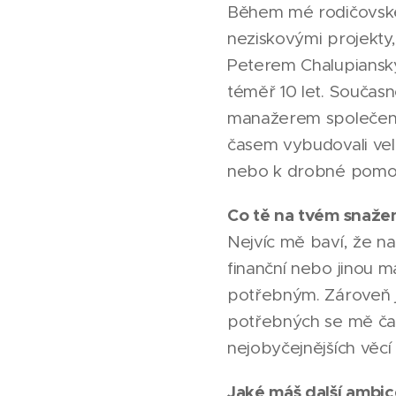
Během mé rodičovské 
neziskovými projekty
Peterem Chalupiansk
téměř 10 let. Současn
manažerem společens
časem vybudovali vel
nebo k drobné pomoc
Co tě na tvém snažen
Nejvíc mě baví, že n
finanční nebo jinou 
potřebným. Zároveň je
potřebných se mě čas
nejobyčejnějších věcí
Jaké máš další ambic