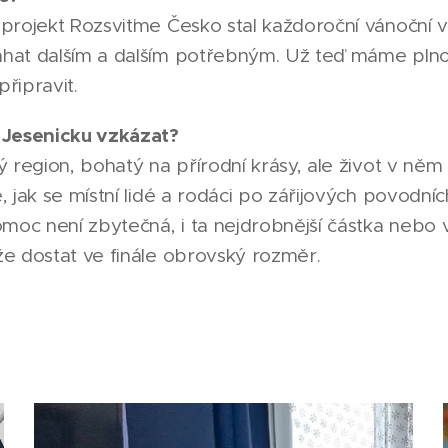
projekt Rozsviťme Česko stal každoroční vánoční v
at dalším a dalším potřebným. Už teď máme plno ná
připravit.
 Jesenicku vzkázat?
ý region, bohatý na přírodní krásy, ale život v ně
 jak se místní lidé a rodáci po zářijových povodní
moc není zbytečná, i ta nejdrobnější částka nebo 
e dostat ve finále obrovský rozměr.