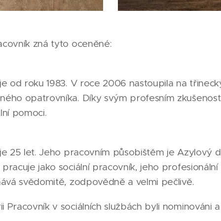
acovník zná tyto oceněné:
uje od roku 1983. V roce 2006 nastoupila na třineck
ejného opatrovníka. Díky svým profesním zkušeno
lní pomoci.
uje 25 let. Jeho pracovním působištěm je Azylový 
pracuje jako sociální pracovník, jeho profesionální 
onává svědomitě, zodpovědně a velmi pečlivě.
i Pracovník v sociálních službách byli nominováni 