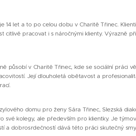
e 14 let a to po celou dobu v Charitě Třinec. Klienti j
 citlivě pracovat i s náročnými klienty. Výrazně př
yně působí v Charitě Třinec, kde se sociální práci vě
covitostí. Její dlouholetá obětavost a profesionalit
ací.
 azylového domu pro ženy Sára Třinec, Slezská diak
ro své kolegy, ale především pro klientky. Je tým
ostí a dobrosrdečností dává této práci skutečný smy