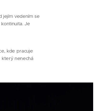
d jejím vedením se
kontinuita. Je
ce, kde pracuje
, který nenechá