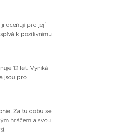
i oceňují pro její
ispívá k pozitivnímu
nuje 12 let. Vyniká
a jsou pro
onie. Za tu dobu se
ovým hráčem a svou
sl.