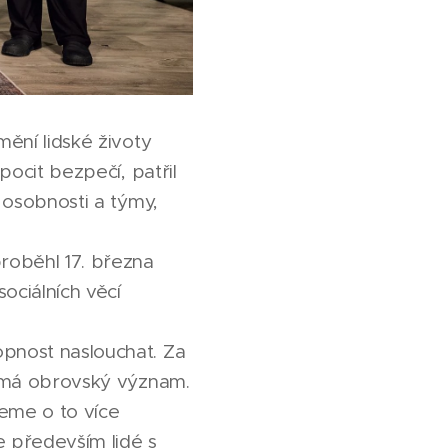
mění lidské životy
pocit bezpečí, patřil
l osobnosti a týmy,
proběhl 17. března
ociálních věcí
opnost naslouchat. Za
le má obrovský význam.
ceme o to více
e především lidé s