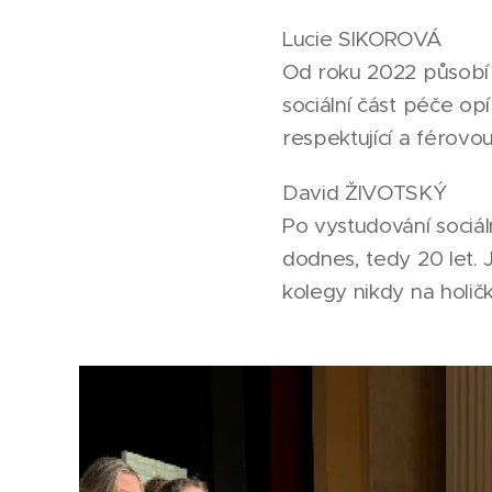
Lucie SIKOROVÁ
Od roku 2022 působí j
sociální část péče opí
respektující a férovo
David ŽIVOTSKÝ
Po vystudování sociál
dodnes, tedy 20 let.
kolegy nikdy na holič