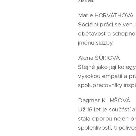
získáli:
Marie HORVÁTHOVÁ
Sociální práci se věnuj
obětavost a schopnost
jménu služby.
Alena ŠÚRIOVÁ
Stejně jako její koleg
vysokou empatií a pra
spolupracovníky inspir
Dagmar KLIMŠOVÁ
Už 16 let je součástí
stala oporou nejen p
spolehlivostí, trpěliv