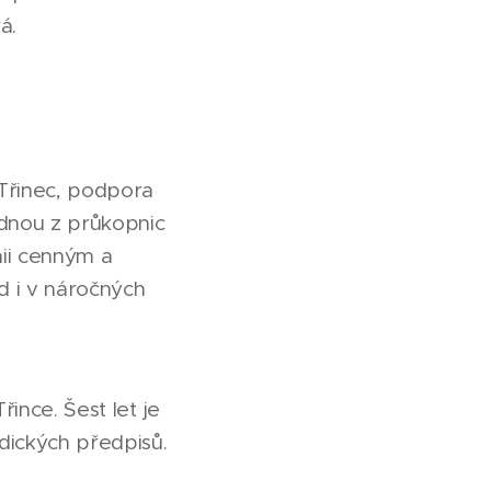
á.
Třinec, podpora
ednou z průkopnic
nii cenným a
d i v náročných
ince. Šest let je
dických předpisů.