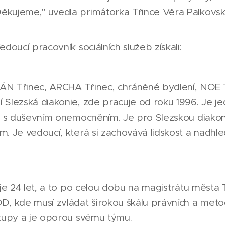
kujeme," uvedla primátorka Třince Věra Palkovsk
doucí pracovník sociálních služeb získali:
ÁN Třinec, ARCHA Třinec, chráněné bydlení, NOE 
 Slezská diakonie, zde pracuje od roku 1996. Je j
di s duševním onemocněním. Je pro Slezskou diako
. Je vedoucí, která si zachovává lidskost a nadhle
je 24 let, a to po celou dobu na magistrátu města Tř
D, kde musí zvládat širokou škálu právních a meto
stupy a je oporou svému týmu.