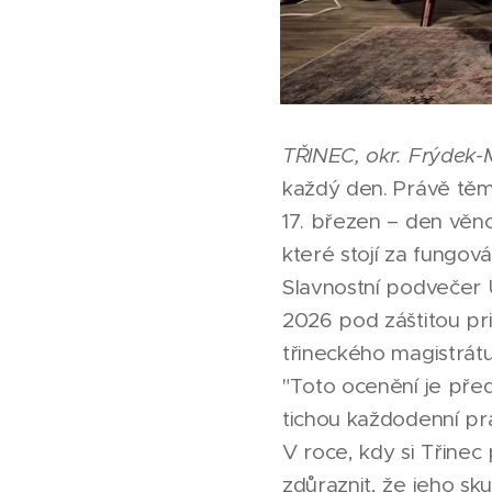
TŘINEC, okr. Frýdek-
každý den. Právě těm, 
17. březen – den věno
které stojí za fungov
Slavnostní podvečer U
2026 pod záštitou pr
třineckého magistrátu
"Toto ocenění je pře
tichou každodenní prá
V roce, kdy si Třine
zdůraznit, že jeho sk