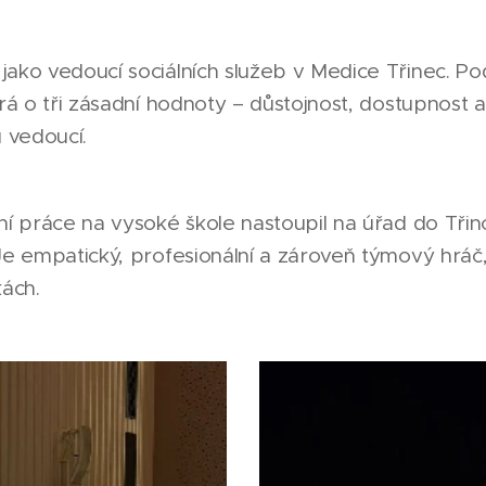
ako vedoucí sociálních služeb v Medice Třinec. Po
rá o tři zásadní hodnoty – důstojnost, dostupnost a 
u vedoucí.
ní práce na vysoké škole nastoupil na úřad do Třin
 Je empatický, profesionální a zároveň týmový hráč
kách.