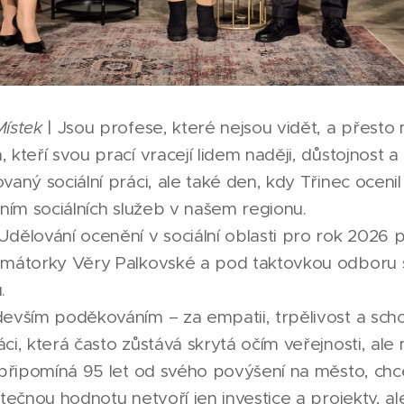
Místek
| Jsou profese, které nejsou vidět, a přesto 
kteří svou prací vracejí lidem naději, důstojnost a 
vaný sociální práci, ale také den, kdy Třinec oceni
áním sociálních služeb v našem regionu.
dělování ocenění v sociální oblasti pro rok 2026 
imátorky Věry Palkovské a pod taktovkou odboru s
.
devším poděkováním – za empatii, trpělivost a sch
ci, která často zůstává skrytá očím veřejnosti, a
c připomíná 95 let od svého povýšení na město, ch
utečnou hodnotu netvoří jen investice a projekty, al