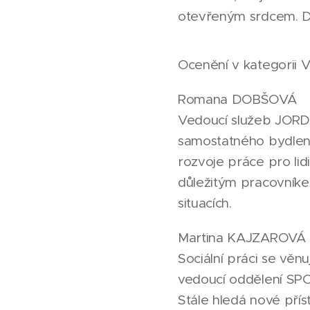
otevřeným srdcem. Dě
Ocenění v kategorii Ve
Romana DOBŠOVÁ
Vedoucí služeb JORD
samostatného bydlení
rozvoje práce pro li
důležitým pracovníkem
situacích.
Martina KAJZAROVÁ
Sociální práci se věnu
vedoucí oddělení SPO
Stále hledá nové pří