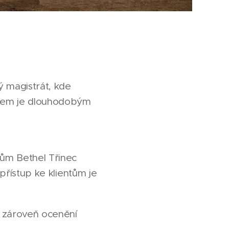
ý magistrát, kde
stem je dlouhodobým
dům Bethel Třinec
přístup ke klientům je
a zároveň ocenění