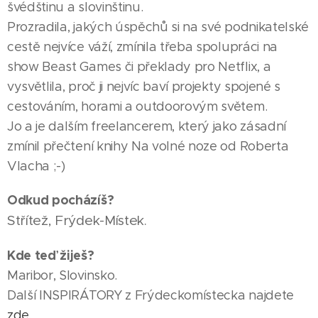
švédštinu a slovinštinu.
Prozradila, jakých úspěchů si na své podnikatelské
cestě nejvíce váží, zmínila třeba spolupráci na
show Beast Games či překlady pro Netflix, a
vysvětlila, proč ji nejvíc baví projekty spojené s
cestováním, horami a outdoorovým světem.
Jo a je dalším freelancerem, který jako zásadní
zmínil přečtení knihy Na volné noze od Roberta
Vlacha ;-)
Odkud pocházíš?
Střítež, Frýdek-Místek.
Kde teď žiješ?
Maribor, Slovinsko.
Další INSPIRÁTORY z Frýdeckomístecka najdete
zde
.