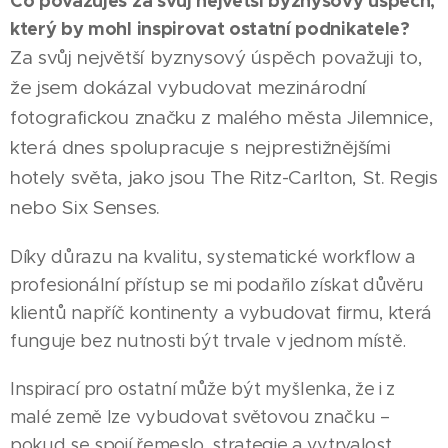
Co považuješ za svůj největší byznysový úspěch,
který by mohl inspirovat ostatní podnikatele?
Za svůj největší byznysový úspěch považuji to,
že jsem dokázal vybudovat mezinárodní
fotografickou značku z malého města Jilemnice,
která dnes spolupracuje s nejprestižnějšími
hotely světa, jako jsou The Ritz-Carlton, St. Regis
nebo Six Senses.
Díky důrazu na kvalitu, systematické workflow a
profesionální přístup se mi podařilo získat důvěru
klientů napříč kontinenty a vybudovat firmu, která
funguje bez nutnosti být trvale v jednom místě.
Inspirací pro ostatní může být myšlenka, že i z
malé země lze vybudovat světovou značku –
pokud se spojí řemeslo, strategie a vytrvalost.