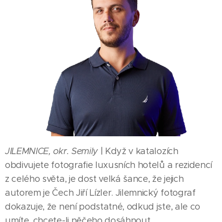
JILEMNICE, okr. Semily
| Když v katalozích
obdivujete fotografie luxusních hotelů a rezidencí
z celého světa, je dost velká šance, že jejich
autorem je Čech Jiří Lízler. Jilemnický fotograf
dokazuje, že není podstatné, odkud jste, ale co
umíte, chcete-li něčeho dosáhnout.