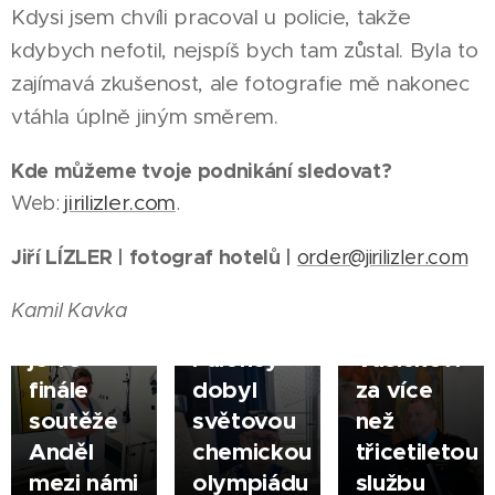
Kdysi jsem chvíli pracoval u policie, takže
kdybych nefotil, nejspíš bych tam zůstal. Byla to
zajímavá zkušenost, ale fotografie mě nakonec
03.08.2026
vtáhla úplně jiným směrem.
HODONÍN
Město
Kde můžeme tvoje podnikání sledovat?
|
05.08.2026
poděkovalo
ŠUMPERK
jirilizler.com
Web:
.
07.08.2026
Zlatý
řediteli
VYŠKOV
|
Jiří LÍZLER | fotograf hotelů |
order@jirilizler.com
Sestřička
hoch ze
městské
|
Jarmila
Šumperka
policie
Kamil Kavka
Korčáková
- Jan
Jindřichu
je ve
Paloncý
Vašíčkovi
finále
dobyl
za více
soutěže
světovou
než
Anděl
chemickou
třicetiletou
mezi námi
olympiádu
službu