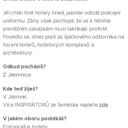
Jiří chtěl fotit hotely hned, jakmile odložil policejní
uniformu. Záhy však pochopil, že se k těmhle
prestižním zakázkám musí takříkajíc profotit.
Povedlo se, dnes platí za špičkového odborníka na
focení hotelů, hotelových komplexů a
architektury.
Odkud pocházíš?
Z Jilemnice.
Kde teď žiješ?
V Jilemnic.
Více INSPIRÁTORŮ ze Semilska najdete
zde
.
V jakém oboru podnikáš?
Fotografuji hotely.