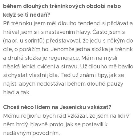
během dlouhých tréninkových období nebo
když se ti nedaří?
Při tréninku jsem měl dlouho tendenci si přidávat a
hrával jsem si i s nastavením hlavy. Často jsem si
(např. u sprintů) představoval, že jedu s někým do
cíle, o porážím ho. Jenomže jedna složka je trénink
a druhá složka je regenerace. Mám na mysli
nějaká lehká cvičení a stravu. Už dlouho mě bavilo
si chystat vlastní jídla. Teď už znám i tipy, jak se
najíst, abych nedostával během dlouhé pauzy
hlad a tak.
03.08.2026
Chceš něco lidem na Jesenicku vzkázat?
HODONÍN
Mému regionu bych rád vzkázal, že jsem na lidi v
Město
|
05.08.2026
něm hrdý, hlavně proto, jak se postavili k
poděkovalo
ŠUMPERK
07.08.2026
nedávným povodním.
Zlatý
řediteli
VYŠKOV
|