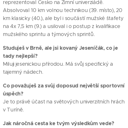
reprezentoval Česko na Zimní univerziádě.
Absolvoval 10 km volnou technikou (39. místo), 20
km klasicky (40.), ale byl i součástí mužské štafety
na 4x 7,5 km (9.) a usiloval i o postup z kvalifikace
mužského sprintu a týmových sprintů.
Studuješ v Brně, ale jsi kovaný Jeseníčák, co je
tady nejlepší?
Miluji jesenickou přírodou. Má svůj specifický a
tajemný nádech.
Co považuješ za svůj doposud největší sportovní
úspěch?
Je to právě účast na světových univerzitních hrách
v Turíně.
Jak náročná cesta ke tvým výsledkům vede?