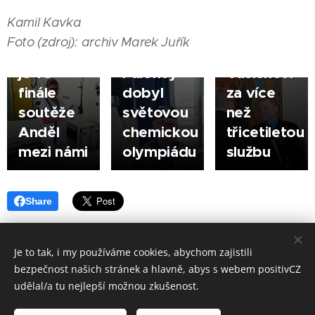
Sestřička
hoch ze
městské
|
Kamil Kavka
Jarmila
Šumperka
policie
Foto (zdroj): archiv Marek Juřík
Korčáková
- Jan
Jindřichu
je ve
Paloncý
Vašíčkovi
finále
dobyl
za více
soutěže
světovou
než
Anděl
chemickou
třicetiletou
mezi námi
olympiádu
službu
Share
Je to tak, i my používáme cookies, abychom zajistili
bezpečnost našich stránek a hlavně, abys s webem positivCZ
Made in positivCZ © 2026. Všechna práva vyhrazena.
udělal/a tu nejlepší možnou zkušenost.
Provozuje: Kamil Kavka, Kalvodova 1405/3, 790 01 Jeseník, IČ: 699 98
833.