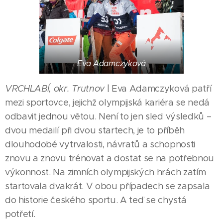
Eva Adamczyková
VRCHLABÍ, okr. Trutnov
| Eva Adamczyková patří
mezi sportovce, jejichž olympijská kariéra se nedá
odbavit jednou větou. Není to jen sled výsledků –
dvou medailí při dvou startech, je to příběh
dlouhodobé vytrvalosti, návratů a schopnosti
znovu a znovu trénovat a dostat se na potřebnou
výkonnost. Na zimních olympijských hrách zatím
startovala dvakrát. V obou případech se zapsala
do historie českého sportu. A teď se chystá
potřetí.