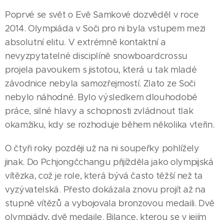
Poprvé se svět o Evě Samkové dozvěděl v roce
2014. Olympiáda v Soči pro ni byla vstupem mezi
absolutní elitu. V extrémně kontaktní a
nevyzpytatelné disciplíně snowboardcrossu
projela pavoukem s jistotou, která u tak mladé
závodnice nebyla samozřejmostí. Zlato ze Soči
nebylo náhodné. Bylo výsledkem dlouhodobé
práce, silné hlavy a schopnosti zvládnout tlak
okamžiku, kdy se rozhoduje během několika vteřin.
O čtyři roky později už na ni soupeřky pohlížely
jinak. Do Pchjongčchangu přijížděla jako olympijská
vítězka, což je role, která bývá často těžší než ta
vyzývatelská. Přesto dokázala znovu projít až na
stupně vítězů a vybojovala bronzovou medaili. Dvě
olympiády, dvě medaile. Bilance, kterou se v jejím