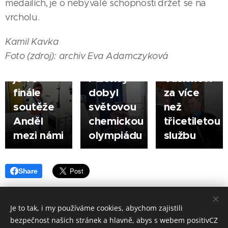
medailích, je o nebývalé schopnosti držet se na
poděkovalo
ŠUMPERK
07.08.2026
vrcholu.
Zlatý
řediteli
VYŠKOV
|
Sestřička
hoch ze
městské
|
Kamil Kavka
Jarmila
Šumperka
policie
Foto (zdroj): archiv Eva Adamczyková
Korčáková
- Jan
Jindřichu
je ve
Paloncý
Vašíčkovi
finále
dobyl
za více
soutěže
světovou
než
Anděl
chemickou
třicetiletou
mezi námi
olympiádu
službu
Share
Je to tak, i my používáme cookies, abychom zajistili
bezpečnost našich stránek a hlavně, abys s webem positivCZ
Made in positivCZ © 2026. Všechna práva vyhrazena.