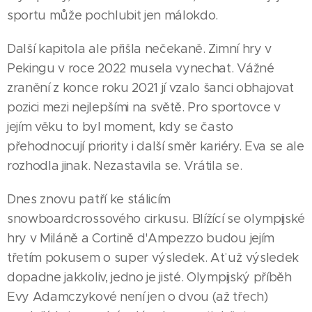
sportu může pochlubit jen málokdo.
Další kapitola ale přišla nečekaně. Zimní hry v
Pekingu v roce 2022 musela vynechat. Vážné
zranění z konce roku 2021 jí vzalo šanci obhajovat
pozici mezi nejlepšími na světě. Pro sportovce v
jejím věku to byl moment, kdy se často
přehodnocují priority i další směr kariéry. Eva se ale
rozhodla jinak. Nezastavila se. Vrátila se.
Dnes znovu patří ke stálicím
snowboardcrossového cirkusu. Blížící se olympijské
hry v Miláně a Cortině d'Ampezzo budou jejím
třetím pokusem o super výsledek. Ať už výsledek
03.08.2026
dopadne jakkoliv, jedno je jisté. Olympijský příběh
HODONÍN
Evy Adamczykové není jen o dvou (až třech)
Město
|
05.08.2026