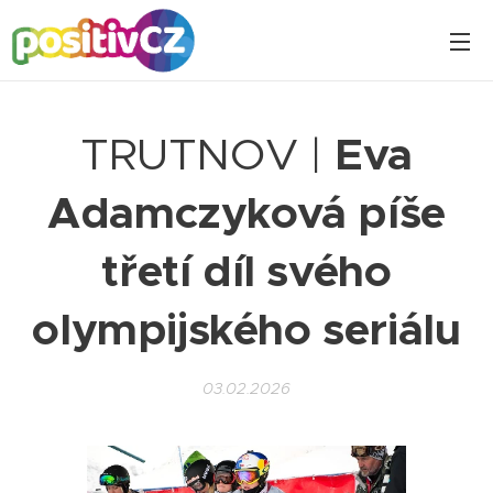
TRUTNOV |
Eva
Adamczyková píše
třetí díl svého
olympijského seriálu
03.02.2026