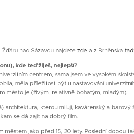
e Žďáru nad Sázavou najdete
zde
a z Brněnska
tad
onu), kde teď žiješ, nejlepší?
univerzitním centrem, sama jsem ve vysokém školst
ila, měla příležitost být u nastavování univerzitn
kým město je (živým, relativně bohatým, mladým).
ká) architektura, kterou miluji, kavárenský a barový
, kam se dá zajít na dobrý film.
ým městem jako před 15, 20 lety. Poslední dobou t