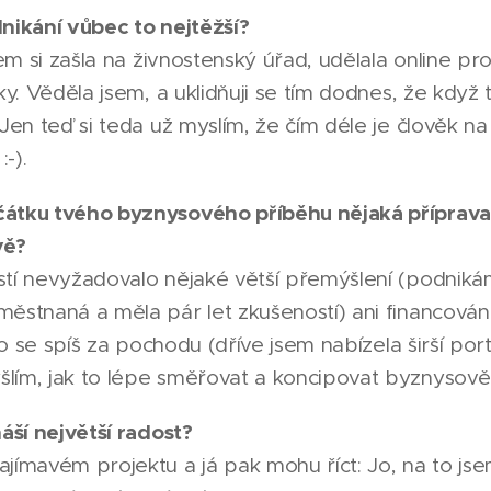
nikání vůbec to nejtěžší?
sem si zašla na živnostenský úřad, udělala online prof
tky. Věděla jsem, a uklidňuji se tím dodnes, že kdy
 Jen teď si teda už myslím, že čím déle je člověk na
-).
čátku tvého byznysového příběhu nějaká příprava
vě?
stí nevyžadovalo nějaké větší přemýšlení (podnik
ěstnaná a měla pár let zkušeností) ani financování 
elo se spíš za pochodu (dříve jsem nabízela širší port
lím, jak to lépe směřovat a koncipovat byznysově,
náší největší radost?
jímavém projektu a já pak mohu říct: Jo, na to jse