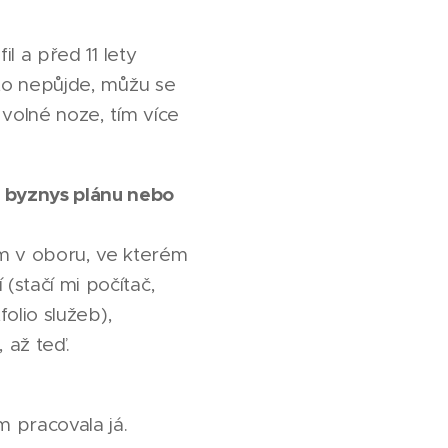
il a před 11 lety
ž to nepůjde, můžu se
 volné noze, tím více
 byznys plánu nebo
ám v oboru, ve kterém
(stačí mi počítač,
folio služeb),
 až teď.
m pracovala já.