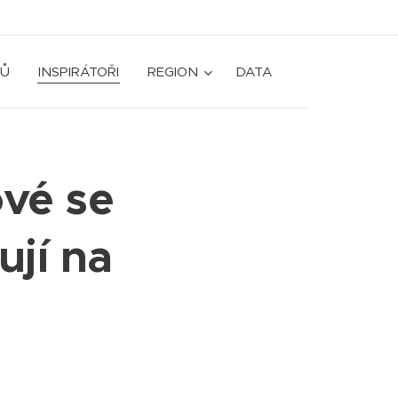
Ů
INSPIRÁTOŘI
REGION
DATA
vé se
ují na