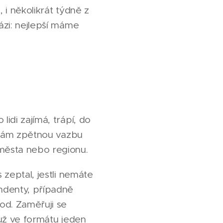
 i několikrát týdně z
ázi: nejlepší máme
idi zajímá, trápí, do
bírám zpětnou vazbu
 města nebo regionu.
 zeptal, jestli nemáte
ondenty, případně
od. Zaměřuji se
 už ve formátu jeden