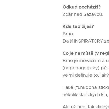
Odkud pocházíš?
Žďár nad Sázavou.
Kde teď žiješ?
Brno.
Další INSPIRÁTORY z
Co je na místě (v regi
Brno je inovačním a 
(nepedagogicky) působ
velmi definuje to, ja
Také (funkcionalistic
několik klasických kin
Ale už není tak klidn