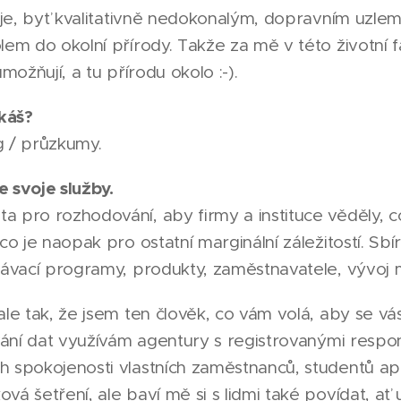
e je, byť kvalitativně nedokonalým, dopravním uzlem,
lem do okolní přírody. Takže za mě v této životní f
možňují, a tu přírodu okolo :-).
káš?
g / průzkumy.
 svoje služby.
 pro rozhodování, aby firmy a instituce věděly, co l
 co je naopak pro ostatní marginální záležitostí. S
ělávací programy, produkty, zaměstnavatele, vývoj
ale tak, že jsem ten člověk, co vám volá, aby se vás
ávání dat využívám agentury s registrovanými resp
h spokojenosti vlastních zaměstnanců, studentů ap
vá šetření, ale baví mě si s lidmi také povídat, ať