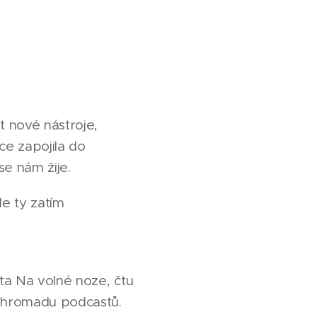
t nové nástroje,
ce zapojila do
se nám žije.
le ty zatím
ita Na volné noze, čtu
m hromadu podcastů.