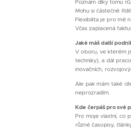
Poznám díky tomu různ
Mohu si částečně řídit
Flexibilita je pro mě 
Včas zaplacená faktura
Jaké máš další podni
V oboru, ve kterém js
techniky), a dál prac
inovačních, rozvojový
Ale pak mám také cíle
neprozradím.
Kde čerpáš pro své p
Pro moje vlastní, co 
různé časopisy, člán