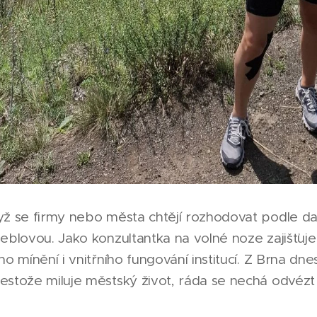
ž se firmy nebo města chtějí rozhodovat podle dat
neblovou. Jako konzultantka na volné noze zajišťu
o mínění i vnitřního fungování institucí. Z Brna dne
estože miluje městský život, ráda se nechá odvé