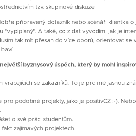
třednictvím tzv. skupinové diskuze.
dobře připravený dotazník nebo scénář: klientka o
 "vypiplaný". A také, co z dat vyvodím, jak je interp
sím tak mít přesah do více oborů, orientovat se v
baví.
 největší byznysový úspěch, který by mohl inspiro
m vracejících se zákazníků. To je pro mě jasnou zn
 pro podobné projekty, jako je positivCZ :-). Nebo
.
šet o své práci studentům.
fakt zajímavých projektech.