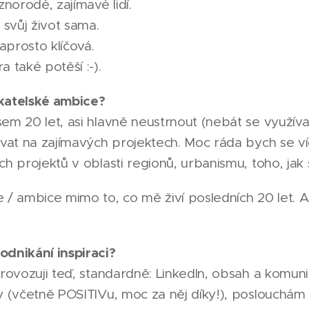
orodé, zajímavé lidí.
 svůj život sama.
naprosto klíčová.
 také potěší :-).
katelské ambice?
em 20 let, asi hlavně neustrnout (nebát se využíva
ovat na zajímavých projektech. Moc ráda bych se ví
ch projektů v oblasti regionů, urbanismu, toho, jak 
 / ambice mimo to, co mě živí posledních 20 let. A
odnikání inspiraci?
provozuji teď, standardně: LinkedIn, obsah a komun
ky (včetně POSITIVu, moc za něj díky!), poslouchá