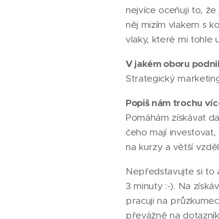
nejvíce oceňuji to, ž
něj mizím vlakem s ko
vlaky, které mi tohle u
V jakém oboru podni
Strategický marketin
Popiš nám trochu více
Pomáhám získávat data
čeho mají investovat,
na kurzy a větší vzd
Nepředstavujte si to 
3 minuty :-). Na získ
pracuji na průzkumec
převážně na dotazníko