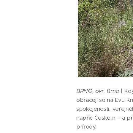
BRNO, okr. Brno
| Kdy
obracejí se na Evu K
spokojenosti, veřejnéh
napříč Českem – a př
přírody.