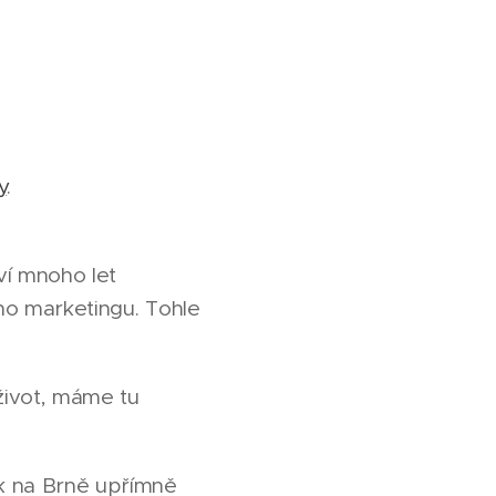
y
.
ví mnoho let
ího marketingu. Tohle
 život, máme tu
ak na Brně upřímně