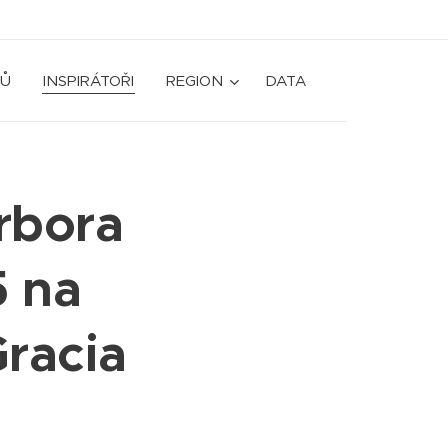
Ů
INSPIRÁTOŘI
REGION
DATA
rbora
5 na
racia