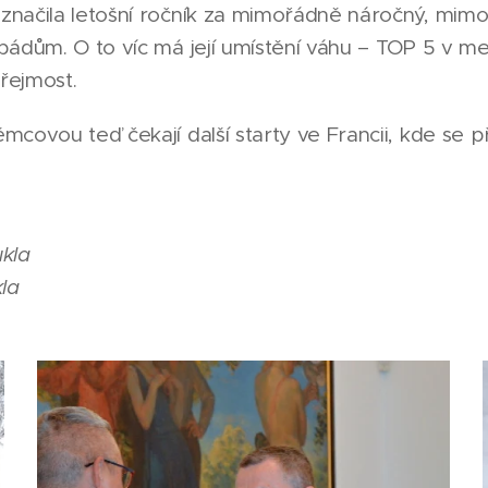
ačila letošní ročník za mimořádně náročný, mimo ji
pádům. O to víc má její umístění váhu – TOP 5 v m
řejmost.
covou teď čekají další starty ve Francii, kde se 
kla
la