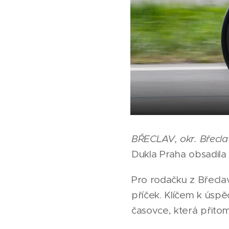
BŘECLAV, okr. Břecla
Dukla Praha obsadila
Pro rodačku z Břecla
příček. Klíčem k úspě
časovce, která přitom 