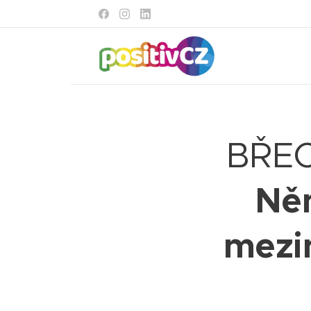
BŘEC
Něm
mezi