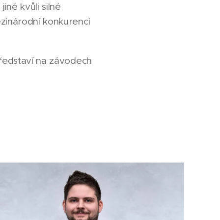
né kvůli silné
ezinárodní konkurenci
představí na závodech