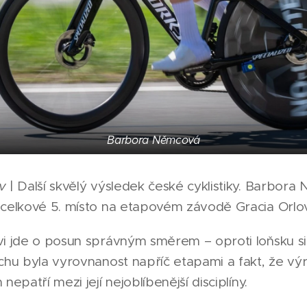
Barbora Němcová
v
| Další skvělý výsledek české cyklistiky. Barbor
 celkové 5. místo na etapovém závodě Gracia Orlo
vi jde o posun správným směrem – oproti loňsku si
chu byla vyrovnanost napříč etapami a fakt, že výr
nepatří mezi její nejoblíbenější disciplíny.