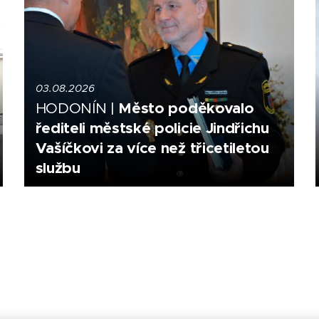
03.08.2026
Město poděkovalo
HODONÍN |
řediteli městské policie Jindřichu
Vašíčkovi za více než třicetiletou
službu