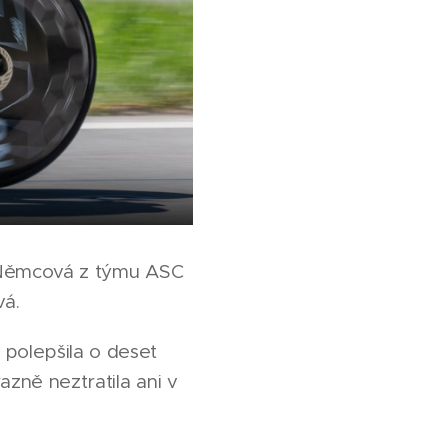
a Němcová z týmu ASC
vá.
 polepšila o deset
azně neztratila ani v