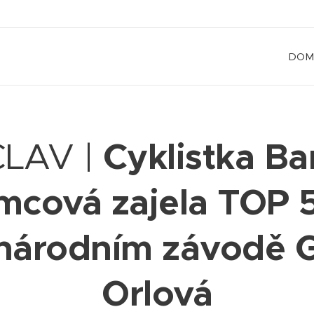
DOM
Cyklistka Ba
LAV |
cová zajela TOP 
národním závodě G
Orlová