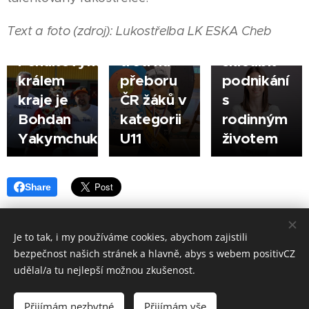
Lukostřelec
má
Daniel
doporučení,
17.07.2026
Text a foto (zdroj): Lukostřelba LK ESKA Cheb
Poplštejn
jak
CHEB |
Penaltovým
třetí na
skloubit
králem
přeboru
podnikání
kraje je
ČR žáků v
s
Bohdan
kategorii
rodinným
Yakymchuk
U11
životem
Share
Je to tak, i my používáme cookies, abychom zajistili
bezpečnost našich stránek a hlavně, abys s webem positivCZ
Made in positivCZ © 2026. Všechna práva vyhrazena.
udělal/a tu nejlepší možnou zkušenost.
Provozuje: Kamil Kavka, Kalvodova 1405/3, 790 01 Jeseník, IČ: 699 98
833.
Přijímám nezbytné
Přijímám vše