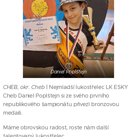
Daniel Poplštejn
CHEB, okr. Cheb
| Nejmladší lukostřelec LK ESKY
Cheb Daniel Poplštejn si ze svého prvního
republikového šampionátu přivezl bronzovou
14.01.2026
CHEB
medaili.
Šárka
|
23.03.2026
Máme obrovskou radost, roste nám další
Kuráková
CHEB |
talentovaný lukostřelec.