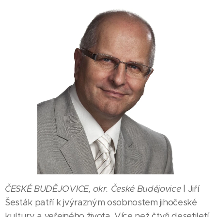
ČESKÉ BUDĚJOVICE, okr. České Budějovice
| Jiří
Šesták patří k jvýrazným osobnostem jihočeské
kultury a veřejného života. Více než čtyři desetiletí