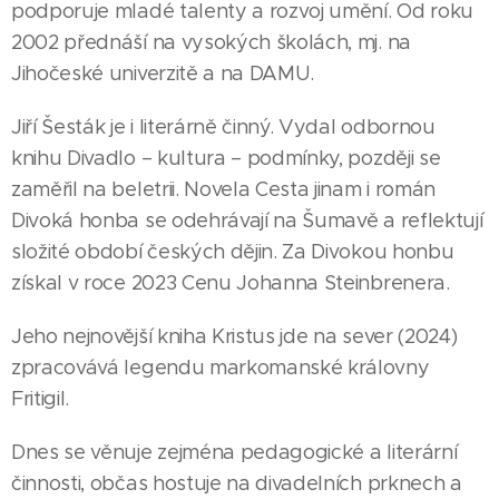
podporuje mladé talenty a rozvoj umění. Od roku
2002 přednáší na vysokých školách, mj. na
Jihočeské univerzitě a na DAMU.
Jiří Šesták je i literárně činný. Vydal odbornou
knihu Divadlo – kultura – podmínky, později se
zaměřil na beletrii. Novela Cesta jinam i román
Divoká honba se odehrávají na Šumavě a reflektují
složité období českých dějin. Za Divokou honbu
získal v roce 2023 Cenu Johanna Steinbrenera.
Jeho nejnovější kniha Kristus jde na sever (2024)
zpracovává legendu markomanské královny
Fritigil.
07.05.2026
ČESKÉ
Dnes se věnuje zejména pedagogické a literární
BUDĚJOVIC
činnosti, občas hostuje na divadelních prknech a
Mladý
|
29.06.2026
18.06.2026