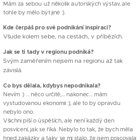
Mám za sebou už několik autorských výstav, ale
tohle by mělo být jiné :).
Kde čerpáš pro své podnikání inspiraci?
Všude kolem sebe, na cestách, v příbězích.
Jak se ti tady v regionu podniká?
Svým zaměřením nejsem na regionu až tak
závislá.
Co bys dělala, kdybys nepodnikala?
Nevím :) … něco určitě,... nakonec... mám
vystudovanou ekonomii :), ale to by opravdu
nebylo ono.
Všichni píší o úspěších, ale není každý den
posvícení, jak se říká. Nebylo to tak, že bych měla
hned zakázky a taky se mi stalo, že jsem pracovala