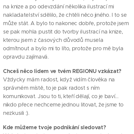
na knize a po odevzdání několika ilustrací mi
nakladatelství sdělilo, že chtěli něco jiného. I to se
může stát. A bylo to nakonec dobře, protože jsem
se pak mohla pustit do tvorby ilustrací na knize,
kterou jsem z časových důvodů musela
odmítnout a bylo mi to líto, protože pro mě byla
opravdu zajímavá.
Chceš něco lidem ve tvém REGIONU vzkázat?
Vždycky mám radost, když vidím člověka na
správném místě, to je pak radost s ním
komunikovat. Jsou to ti, kteří dělají, co je baví...
30.07.2026
BRNO
nikdo přece nechceme jednou litovat, že jsme to
Alexander
|
nezkusili :).
27.07.2026
22.07.2026
Choupenitch
BRNO |
BRNO |
Kde můžeme tvoje podnikání sledovat?
přepsal
Irena
Zpěvačka