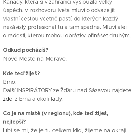
Kanady, která si v zahraničí vysloužila velký
úspěch. V rozhovoru Iveta mluví o odvaze jít
vlastní cestou včetně pastí, do kterých každý
nezávislý profesionál tu a tam spadne. Mluví ale i
o radosti, kterou mohou obrázky přinášet druhým.
Odkud pocházíš?
Nové Město na Moravě.
Kde teď žiješ?
Brno.
Další INSPIRÁTORY ze Žďáru nad Sázavou najdete
zde
, z Brna a okolí
tady
.
Co je na místě (v regionu), kde teď žiješ,
nejlepší?
Líbí se mi, že je tu celkem klid, žijeme na okraji