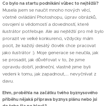
Co bylo na startu podnikání vůbec to nejtěžší?
Musela jsem se naučit mnoho nových věcí,
včetně ovládání Photoshopu, úprav obrázků,
osvojení si vědomostí a dovedností, které
ilustrátor potřebuje. Ale asi nejtěžší pro mě bylo
prorazit ve velké konkurenci, vždycky mám
pocit, že každý desátý člověk chce pracovat
jako ilustrátor :). Moje generace se neučila, jak
se prosadit, jak důvěřovat v to, že jsme
opravdu dobří, jedineční, vlastně jsme byli
vedeni k tomu, jak zapadnout,.... nevyčnívat z
davu.
Ehm, proběhla na začátku tvého byznysového
příběhu nějaká příprava byznys plánu nebo jsi
do toho šla po hlavě?