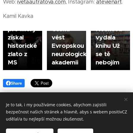
Web:
ivetaautratova.com
, Instagram:
atevienart
.
dějiny
Rektorová
a
českého
bude jako
ombudsman
Kamil Kavka
šermu,
první
Michaela
pro který
Češka
Nosková
získal
vést
vydala
historické
Evropskou
knihu Už
zlato z
neurologickou
se tě
MS
akademii
nebojím
Share
Je to tak, i my používáme cookies, abychom zajistili
bezpečnost našich stránek a hlavně, abys s webem positivCZ
Made in positivCZ © 2026. Všechna práva vyhrazena.
udělal/a tu nejlepší možnou zkušenost.
Provozuje: Kamil Kavka, Kalvodova 1405/3, 790 01 Jeseník, IČ: 699 98
833.