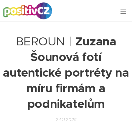
BEROUN |
Zuzana
Šounová fotí
autentické portréty na
míru firmám a
podnikatelům
24.11.2025