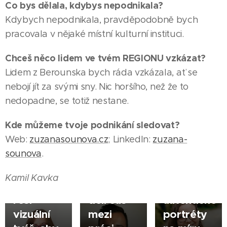
Co bys dělala, kdybys nepodnikala?
Kdybych nepodnikala, pravděpodobně bych
pracovala v nějaké místní kulturní instituci.
Chceš něco lidem ve tvém REGIONU vzkázat?
Lidem z Berounska bych ráda vzkázala, ať se
nebojí jít za svými sny. Nic horšího, než že to
nedopadne, se totiž nestane.
08.01.2026
BEROUN
Kde můžeme tvoje podnikání sledovat?
Jiří Wolf
|
28.04.2026
24.11.2025
Web:
zuzanasounova.cz
; LinkedIn:
zuzana-
těží
BEROUN
BEROUN
sounova
.
Petra
benefity
Zuzana
|
|
Gregušová
freelancingu,
Šounová
Kamil Kavka
firmám
krásně
fotí
řeší
dělí čas
autentické
vizuální
mezi
portréty