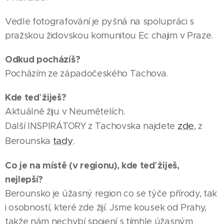
Vedle fotografování je pyšná na spolupráci s
pražskou židovskou komunitou Ec chajim v Praze.
Odkud pocházíš?
Pocházím ze západočeského Tachova.
Kde teď žiješ?
Aktuálně žiju v Neumětelích.
zde
Další INSPIRÁTORY z Tachovska najdete
, z
tady
Berounska
.
Co je na místě (v regionu), kde teď žiješ,
nejlepší?
Berounsko je úžasný region co se týče přírody, tak
i osobností, které zde žijí. Jsme kousek od Prahy,
takže nám nechybí spojení s tímhle úžasným