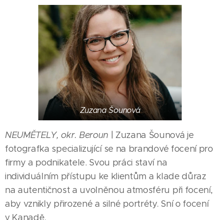
Zuzana Šounová
NEUMĚTELY, okr. Beroun
| Zuzana Šounová je
fotografka specializující se na brandové focení pro
firmy a podnikatele. Svou práci staví na
individuálním přístupu ke klientům a klade důraz
na autentičnost a uvolněnou atmosféru při focení,
aby vznikly přirozené a silné portréty. Sní o focení
v Kanadě.