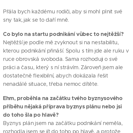
Přála bych každému rodiči, aby si mohl plnit své
sny tak, jak se to daří mně.
Co bylo na startu podnikání vůbec to nejtěžší?
Nejtěžší je podle mě zvyknout si na nestabilitu,
kterou podnikání přináší. Spolu s tím jde ale ruku v
ruce obrovská svoboda. Sama rozhoduji o své
práci a času, který s ní strávím. Zároveň jsem ale
dostatečně flexibilní, abych dokázala řešit
nenadálé situace, třeba nemoc dítěte.
Ehm, proběhla na začátku tvého byznysového
příběhu nějaká příprava byznys plánu nebo jsi
do toho šla po hlavě?
Byznys plán jsem na začátku podnikání neměla,
rozhodla jsem se jít do toho po hlavě, a protože