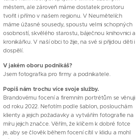
městem, ale zároveň máme dostatek prostoru
tvořit i přímo v našem regionu. V Neumětelích
máme úžasné sousedy, spoustu velmi schopných
osobností, skvělého starostu, báječnou knihovnici a
kronikářku. V naší obci to žije, na své si přijdou děti i
dospělí.
V jakém oboru podnikáš?
Jsem fotografka pro firmy a podnikatele.
Popiš nám trochu více svoje služby.
Brandovému focení a firemním portrétům se věnuji
od roku 2022. Nefotím podle šablon, poslouchám
klienty a jejich požadavky a vytvářím fotografie na
míru jejich značce. Věřím, že klíčem k dobré fotce
je, aby se člověk během focení cítil v klidu a mohl