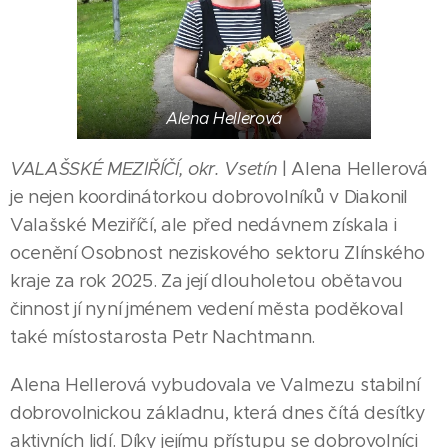
Alena Hellerová
VALAŠSKÉ MEZIŘÍČÍ, okr. Vsetín
| Alena Hellerová
je nejen koordinátorkou dobrovolníků v DiakoniI
Valašské Meziříčí, ale před nedávnem získala i
ocenění Osobnost neziskového sektoru Zlínského
kraje za rok 2025. Za její dlouholetou obětavou
činnost jí nyní jménem vedení města poděkoval
také místostarosta Petr Nachtmann.
Alena Hellerová vybudovala ve Valmezu stabilní
dobrovolnickou základnu, která dnes čítá desítky
aktivních lidí. Díky jejímu přístupu se dobrovolníci