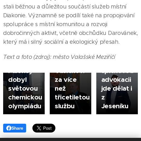
03.08.2026
stali běžnou a důležitou součástí služeb místní
HODONÍN
Diakonie. Významně se podílí také na propojování
Město
|
05.08.2026
spolupráce s místní komunitou a rozvoji
poděkovalo
ŠUMPERK
dobročinných aktivit, včetně obchůdku Darovánek,
Zlatý
řediteli
|
03.08.2026
který má i silný sociální a ekologický přesah.
hoch ze
městské
JESENÍK |
Šumperka
policie
Filip
Text a foto (zdroj): město Valašské Meziříčí
- Jan
Jindřichu
Novotný:
Paloncý
Vašíčkovi
špičkovou
dobyl
za více
advokacii
světovou
než
jde dělat i
chemickou
třicetiletou
z
olympiádu
službu
Jeseníku
Share