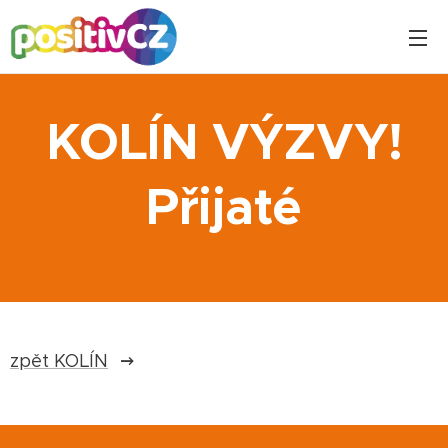
KOLÍN VÝZVY!
Přijaté
zpět KOLÍN