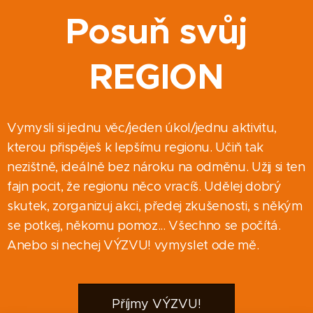
Posuň svůj
REGION
Vymysli si jednu věc/jeden úkol/jednu aktivitu,
kterou přispěješ k lepšímu regionu. Učiň tak
nezištně, ideálně bez nároku na odměnu. Užij si ten
fajn pocit, že regionu něco vracíš. Udělej dobrý
skutek, zorganizuj akci, předej zkušenosti, s někým
se potkej, někomu pomoz... Všechno se počítá.
Anebo si nechej VÝZVU! vymyslet ode mě.
Příjmy VÝZVU!