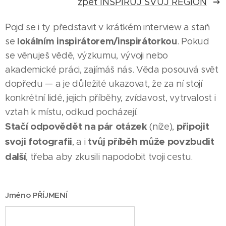
zpět INSPIRUJ SVŮJ REGION
Pojď se i ty představit v krátkém interview a staň
lokálním inspirátorem/inspirátorkou
se
. Pokud
se věnuješ vědě, výzkumu, vývoji nebo
akademické práci, zajímáš nás. Věda posouvá svět
dopředu — a je důležité ukazovat, že za ní stojí
konkrétní lidé, jejich příběhy, zvídavost, vytrvalost i
vztah k místu, odkud pocházejí.
Stačí odpovědět na pár otázek
připojit
(níže),
svoji fotografii
tvůj příběh může povzbudit
, a i
další
, třeba aby zkusili napodobit tvoji cestu.
Jméno PŘÍJMENÍ