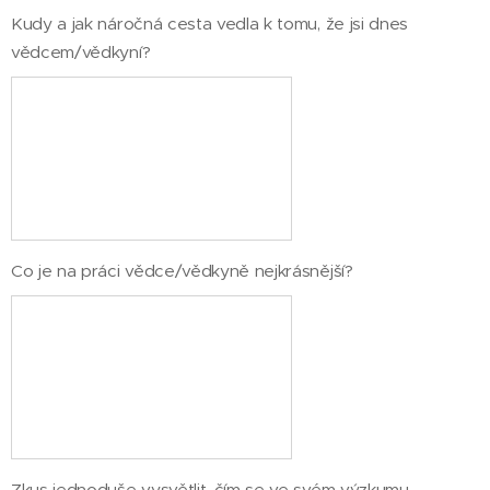
Kudy a jak náročná cesta vedla k tomu, že jsi dnes
vědcem/vědkyní?
Co je na práci vědce/vědkyně nejkrásnější?
Zkus jednoduše vysvětlit, čím se ve svém výzkumu