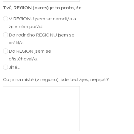
Tvůj REGION (okres) je to proto, že
V REGIONU jsem se narodil/a a
žiji v něm pořád.
Do rodného REGIONU jsem se
vrátil/a.
Do REGION jsem se
přistěhoval/a.
Jiné...
Co je na místě (v regionu), kde teď žiješ, nejlepší?