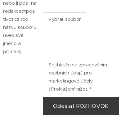
nebo ji pošli na
redakce@posi
tivcz.cz (do
Vybrat soubor
názvu souboru
uveď své
jméno a
příjmení).
Souhlasím se zpracováním
osobních údajů pro
marketingové účely
('Prohlášení' níže).
Odeslat ROZHOVOR