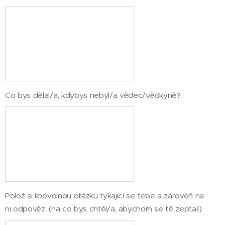
Co bys dělal/a, kdybys nebyl/a vědec/vědkyně?
Polož si libovolnou otázku týkající se tebe a zároveň na
ni odpověz. (na co bys chtěl/a, abychom se tě zeptali)