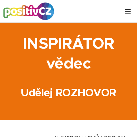
INSPIRÁTOR
vědec
Udělej ROZHOVOR