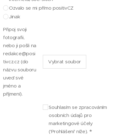
Ozvalo se mi přímo positivCZ
Jinak
Připoj svoji
fotografii,
nebo ji pošli na
redakce@posi
tivcz.cz (do
Vybrat soubor
názvu souboru
uveď své
jméno a
příjmení).
Souhlasím se zpracováním
osobních údajů pro
marketingové účely
('Prohlášení' níže).