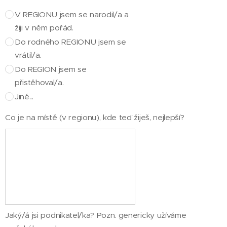
V REGIONU jsem se narodil/a a
žiji v něm pořád.
Do rodného REGIONU jsem se
vrátil/a.
Do REGION jsem se
přistěhoval/a.
Jiné...
Co je na místě (v regionu), kde teď žiješ, nejlepší?
Jaký/á jsi podnikatel/ka? Pozn. genericky užíváme