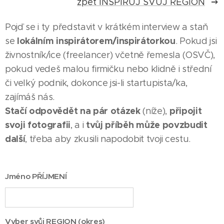
zpět INSPIRUJ SVŮJ REGION
Pojď se i ty představit v krátkém interview a staň
lokálním inspirátorem/inspirátorkou
se
. Pokud jsi
živnostník/ice (freelancer) včetně řemesla (OSVČ),
pokud vedeš malou firmičku nebo klidně i střední
či velký podnik, dokonce jsi-li startupista/ka,
zajímáš nás.
Stačí odpovědět na pár otázek
připojit
(níže),
svoji fotografii
tvůj příběh může povzbudit
, a i
další
, třeba aby zkusili napodobit tvoji cestu.
Jméno PŘÍJMENÍ
Vyber svůj REGION (okres)