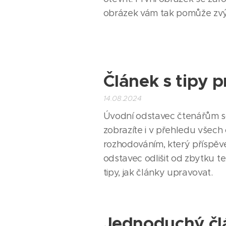
obrázek vám tak pomůže zvýši
Článek s tipy 
14.08.2024
Úvodní odstavec čtenářům sd
zobrazíte i v přehledu všec
rozhodováním, který příspěv
odstavec odlišit od zbytku te
tipy, jak články upravovat.
Jednoduchý čl