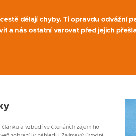
é cestě dělají chyby. Ti opravdu odvážní 
it a nás ostatní varovat před jejich přeš
ky
 článku a vzbudí ve čtenářích zájem ho
oveň zobrazí i v náhledu. Zajímavý úvodní