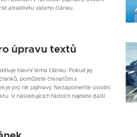
t atraktivitu vašeho článku.
pro úpravu textů
ěluje hlavní téma článku. Pokud jej
h článků, pomůžete čtenářům s
ek je pro ně zajímavý. Nezapomeňte úvodní
xtu. V následujících řádcích najdete další
ánek