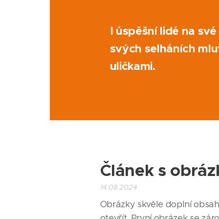
I úspěšní lidé na sv
svých selháních mluv
uličkami.
Článek s obráz
14.08.2024
Obrázky skvěle doplní obsah
otevřít. První obrázek se zár