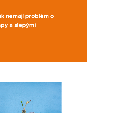
pak nemají problém o
lapy a slepými