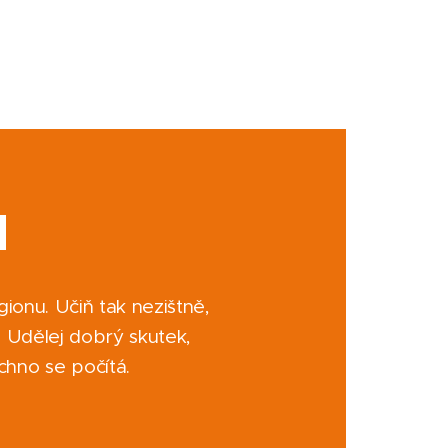
N
gionu. Učiň tak nezištně,
. Udělej dobrý skutek,
chno se počítá.