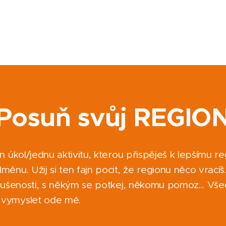
Posuň svůj REGIO
n úkol/jednu aktivitu, kterou přispěješ k lepšímu re
ěnu. Užij si ten fajn pocit, že regionu něco vracíš
zkušenosti, s někým se potkej, někomu pomoz... Vše
 vymyslet ode mě.