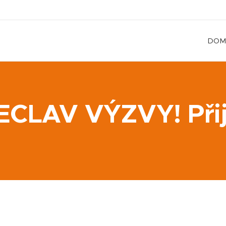
DOM
ECLAV VÝZVY! Přij